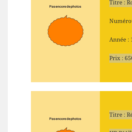
Titre : 
Numérot
Année :
Prix : 6
Titre : 