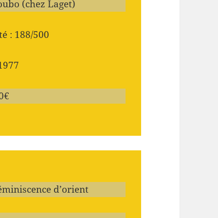
Roubo (chez Laget)
é : 188/500
 1977
50€
Réminiscence d’orient