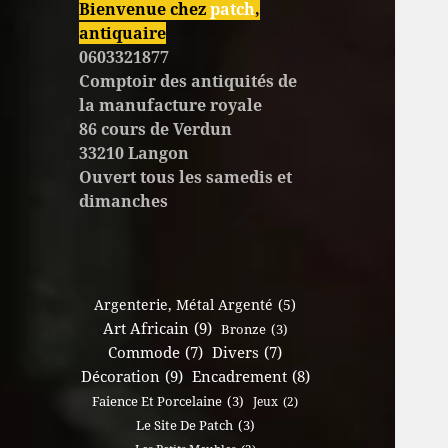
Bienvenue chez
patch
,
antiquaire
0603321877
Comptoir des antiquités de
la manufacture royale
86 cours de Verdun
33210 Langon
Ouvert tous les samedis et
dimanches
Argenterie, Métal Argenté
(5)
Art Africain
(9)
Bronze
(3)
Commode
(7)
Divers
(7)
Décoration
(9)
Encadrement
(8)
Faience Et Porcelaine
(3)
Jeux
(2)
Le Site De Patch
(3)