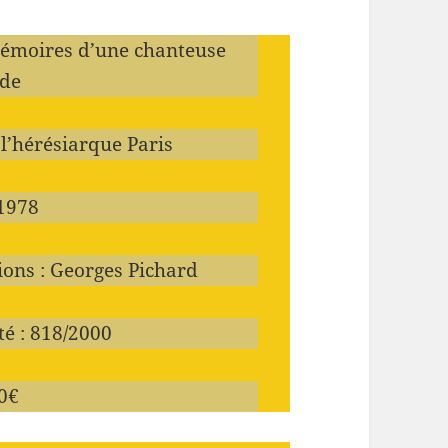
Mémoires d’une chanteuse
de
 l’hérésiarque Paris
 1978
tions : Georges Pichard
é : 818/2000
50€