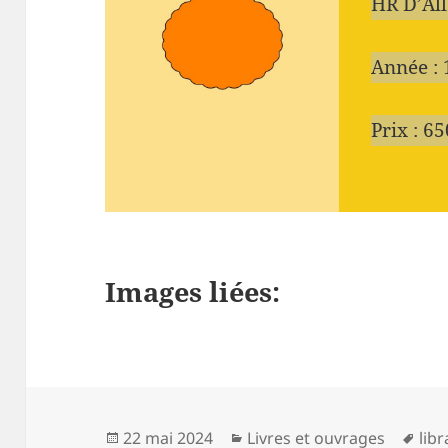
HR D’Al
Année :
Prix : 6
Images liées:
Publié
Catégories
Mot
22 mai 2024
Livres et ouvrages
libr