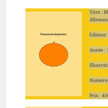
Titre : 
Alleman
Editeur:
Année :
Illustra
Numérot
Prix : 4