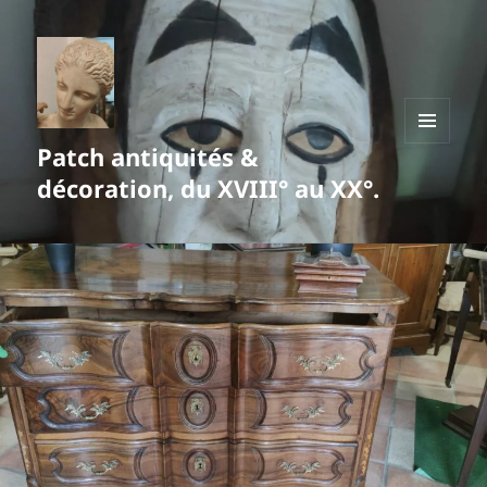
Patch antiquités &
MENU
ET
décoration, du XVIII° au XX°.
WIDGETS