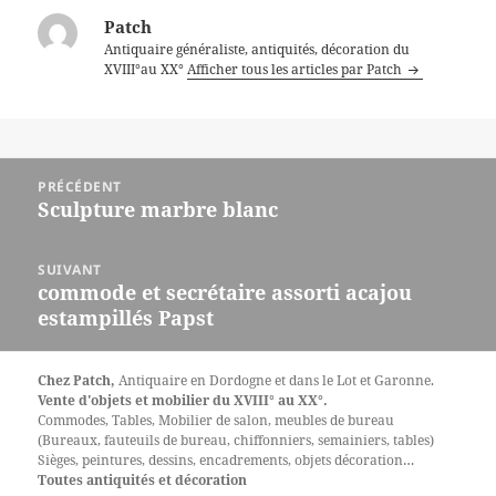
Patch
Antiquaire généraliste, antiquités, décoration du
XVIII°au XX°
Afficher tous les articles par Patch
Navigation
PRÉCÉDENT
de
Sculpture marbre blanc
Article
l’article
précédent :
SUIVANT
commode et secrétaire assorti acajou
Article
estampillés Papst
suivant :
Chez Patch,
Antiquaire en Dordogne et dans le Lot et Garonne.
Vente d'objets et mobilier du XVIII° au XX°.
Commodes, Tables, Mobilier de salon, meubles de bureau
(Bureaux, fauteuils de bureau, chiffonniers, semainiers, tables)
Sièges, peintures, dessins, encadrements, objets décoration…
Toutes antiquités et décoration