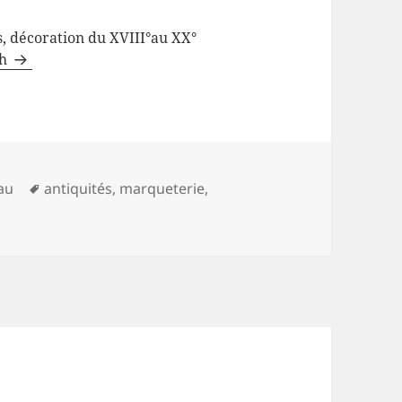
s, décoration du XVIII°au XX°
ch
Mots-
au
antiquités
,
marqueterie
,
clés