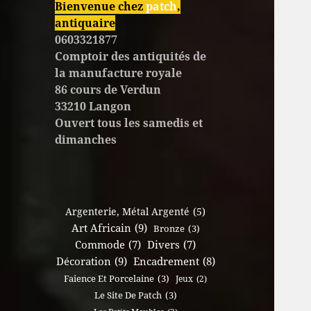
Bienvenue chez
patch
,
antiquaire
0603321877
Comptoir des antiquités de
la manufacture royale
86 cours de Verdun
33210 Langon
Ouvert tous les samedis et
dimanches
Argenterie, Métal Argenté
(5)
Art Africain
(9)
Bronze
(3)
Commode
(7)
Divers
(7)
Décoration
(9)
Encadrement
(8)
Faience Et Porcelaine
(3)
Jeux
(2)
Le Site De Patch
(3)