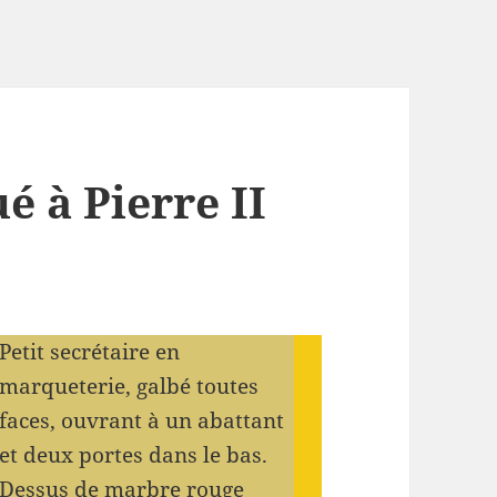
é à Pierre II
Petit secrétaire en
marqueterie, galbé toutes
faces, ouvrant à un abattant
et deux portes dans le bas.
Dessus de marbre rouge