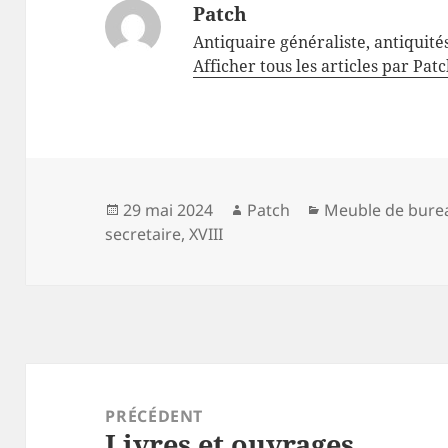
Patch
Antiquaire généraliste, antiquité
Afficher tous les articles par Pat
Publié
Auteur
Catégories
29 mai 2024
Patch
Meuble de bure
le
secretaire
,
XVIII
Navigation
de
PRÉCÉDENT
Livres et ouvrages
l’article
Article