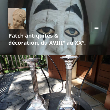
Patch antiquités &
MENU
ET
décoration, du XVIII° au XX°.
WIDGETS