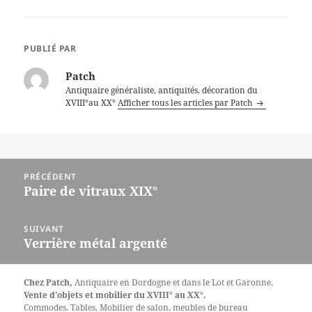
PUBLIÉ PAR
Patch
Antiquaire généraliste, antiquités, décoration du
XVIII°au XX°
Afficher tous les articles par Patch
Navigation
PRÉCÉDENT
de
Paire de vitraux XIX°
Article
l’article
précédent :
SUIVANT
Verrière métal argenté
Article
suivant :
Chez Patch,
Antiquaire en Dordogne et dans le Lot et Garonne.
Vente d'objets et mobilier du XVIII° au XX°.
Commodes, Tables, Mobilier de salon, meubles de bureau