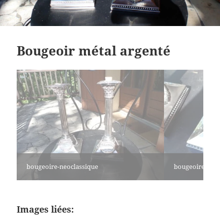
Bougeoir métal argenté
bougeoire-neoclassique
bougeoire-neoc
Images liées: