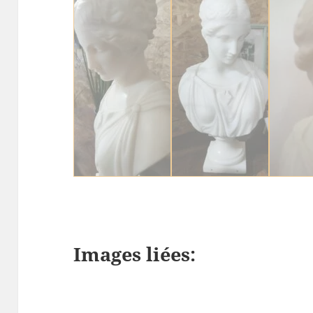
IMG_20250222_
Buste sculpté
Marbr
152257
marbre blanc
Images liées: