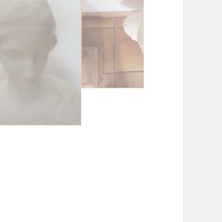
sculpture-marbre
e