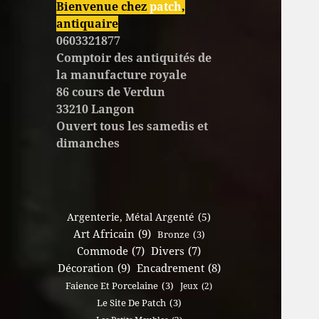
Bienvenue chez
patch
,
antiquaire
0603321877
Comptoir des antiquités de
la manufacture royale
86 cours de Verdun
33210 Langon
Ouvert tous les samedis et
dimanches
Argenterie, Métal Argenté
(5)
Art Africain
(9)
Bronze
(3)
Commode
(7)
Divers
(7)
Décoration
(9)
Encadrement
(8)
Faience Et Porcelaine
(3)
Jeux
(2)
Le Site De Patch
(3)