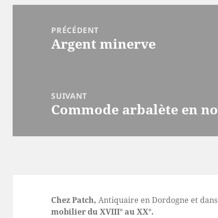
Navigation
de
PRÉCÉDENT
Argent minerve
l’article
Article
précédent :
SUIVANT
Commode arbalète en no
Article
suivant :
Chez Patch,
Antiquaire en Dordogne et dans 
mobilier du XVIII° au XX°.