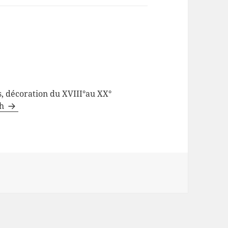
s, décoration du XVIII°au XX°
ch