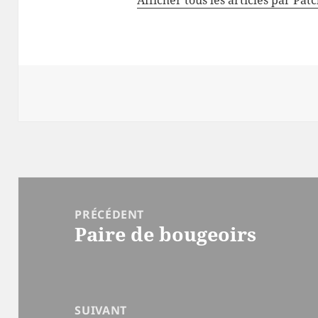
Navigation
de
PRÉCÉDENT
Paire de bougeoirs
l’article
Article
précédent :
SUIVANT