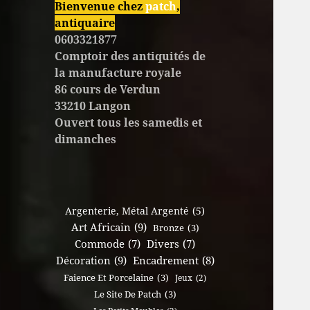
Bienvenue chez
patch
,
antiquaire
0603321877
Comptoir des antiquités de
la manufacture royale
86 cours de Verdun
33210 Langon
Ouvert tous les samedis et
dimanches
Argenterie, Métal Argenté
(5)
Art Africain
(9)
Bronze
(3)
Commode
(7)
Divers
(7)
Décoration
(9)
Encadrement
(8)
Faience Et Porcelaine
(3)
Jeux
(2)
Le Site De Patch
(3)