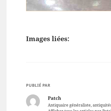
Porte tasse Russie
Images liées:
PUBLIÉ PAR
Patch
Antiquaire généraliste, antiquité
Afficher tous les articles par Pat