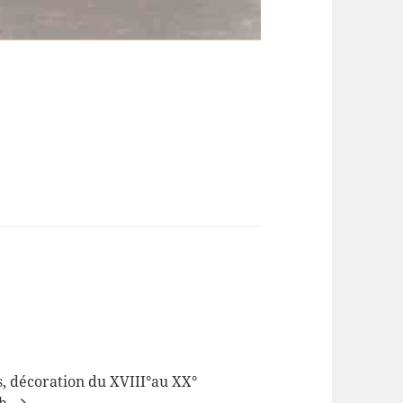
patchan
s, décoration du XVIII°au XX°
ch