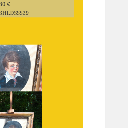
80 €
63HLDSSS29