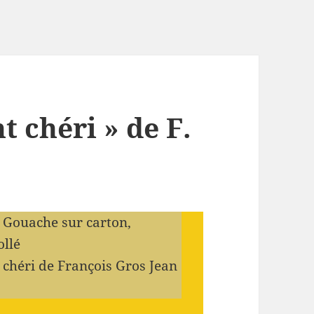
t chéri » de F.
 : Gouache sur carton,
ollé
t chéri de François Gros Jean