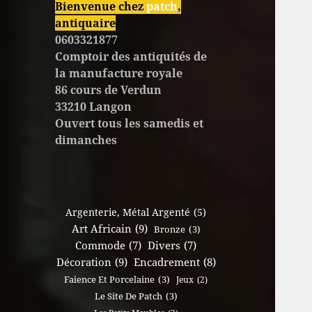
Bienvenue chez
patch
,
antiquaire
0603321877
Comptoir des antiquités de
la manufacture royale
86 cours de Verdun
33210 Langon
Ouvert tous les samedis et
dimanches
Argenterie, Métal Argenté
(5)
Art Africain
(9)
Bronze
(3)
Commode
(7)
Divers
(7)
Décoration
(9)
Encadrement
(8)
Faience Et Porcelaine
(3)
Jeux
(2)
Le Site De Patch
(3)